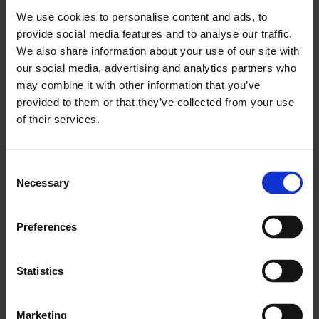
om job hos PORTON Montage ApS i dag.
We use cookies to personalise content and ads, to
provide social media features and to analyse our traffic.
Udfyld vores formular her på siden og du vil hører fra os
We also share information about your use of our site with
hurtigst muligst.
our social media, advertising and analytics partners who
may combine it with other information that you’ve
provided to them or that they’ve collected from your use
of their services.
Kontaktformular
Udfyld formularen herunder og vi vender tilbage med
et uforpligtende tilbud inden for 24 timer.
Consent
Necessary
Selection
Preferences
Statistics
Marketing