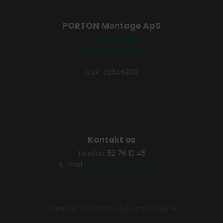
PORTON Montage ApS
Hvalløsvej 39
8370 Hadsten
CVR: 42646938
Kontakt os
Telefon:
52 76 10 45
E-mail:
jk@portonmontage.dk
Læs cookiedeklaration
Created and hosted by Group Online