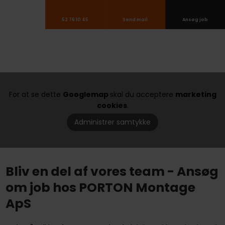
52 76 10 45
Send mail
Ansøg job
For at se dette
Googlemap
skal du acceptere
marketing
cookies
.
Administrer samtykke
​Bliv en del af vores team - Ansøg
om job hos PORTON Montage
ApS